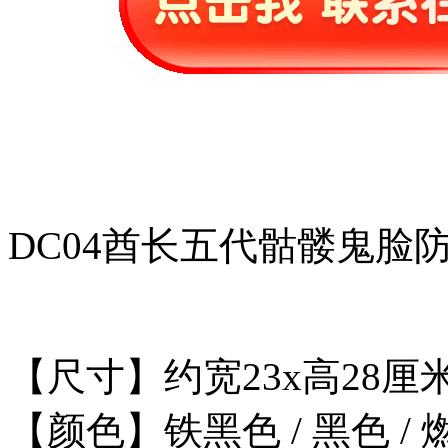
DC04酋长五代骷髅鬼脸
【尺寸】约宽23x高28厘
【颜色】铁黑色 / 黑色 /