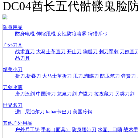
DC04酋长五代骷髅鬼脸
防身用品
防身电棍
伸缩甩棍
女性防狼喷雾
狩猎弹弓
户外刀具
战术直刀
大马士革直刀
开山刀
狗腿刀
刺刀军刺
刀奴直
品刀具
精美小刀
折刀,折叠刀
大马士革折刀
甩刀,蝴蝶刀
防卫笔刀
弹簧刀
刀剑收藏
唐刀汉剑
中国清刀
龙泉刀剑
户撒刀
拉孜藏刀
另类刀剑
世界名刀
进口尼泊尔刀
kabar卡巴刀
美国冷钢
其他户外用品
户外兵工铲
手套（面具）
防身腰带刀
水壶、口哨
战术