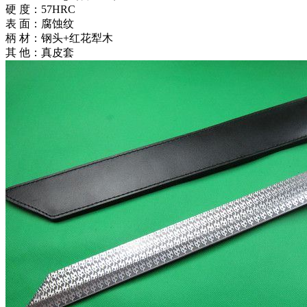
硬 度：57HRC
表 面：腐蚀纹
柄 材：钢头+红花犁木
其 他：真皮套