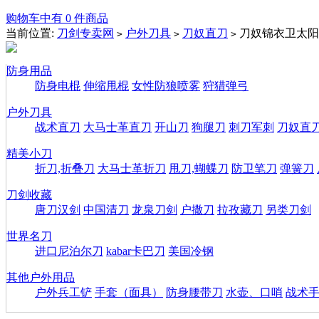
购物车中有 0 件商品
当前位置:
刀剑专卖网
户外刀具
刀奴直刀
刀奴锦衣卫太阳
>
>
>
防身用品
防身电棍
伸缩甩棍
女性防狼喷雾
狩猎弹弓
户外刀具
战术直刀
大马士革直刀
开山刀
狗腿刀
刺刀军刺
刀奴直
精美小刀
折刀,折叠刀
大马士革折刀
甩刀,蝴蝶刀
防卫笔刀
弹簧刀
刀剑收藏
唐刀汉剑
中国清刀
龙泉刀剑
户撒刀
拉孜藏刀
另类刀剑
世界名刀
进口尼泊尔刀
kabar卡巴刀
美国冷钢
其他户外用品
户外兵工铲
手套（面具）
防身腰带刀
水壶、口哨
战术