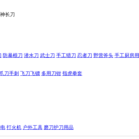
神长刀
刀
防暴棍刀
潜水刀
武士刀
手工猎刀
忍者刀
野营斧头
手工厨房
爪刀手刺
飞刀飞镖
多用刀钳
指虎拳套
手电
打火机
户外工具
磨刀护刀用品