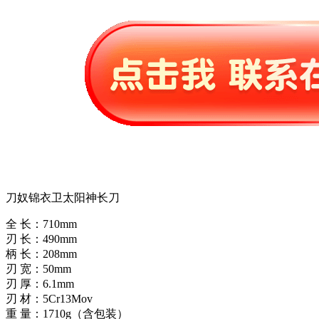
刀奴锦衣卫太阳神长刀
全 长：710mm
刃 长：490mm
柄 长：208mm
刃 宽：50mm
刃 厚：6.1mm
刃 材：5Cr13Mov
重 量：1710g（含包装）