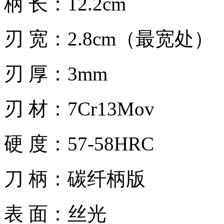
柄 长：12.2cm
刃 宽：2.8cm（最宽处）
刃 厚：3mm
刃 材：7Cr13Mov
硬 度：57-58HRC
刀 柄：碳纤柄版
表 面：丝光