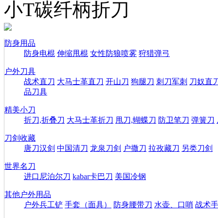
小T碳纤柄折刀
防身用品
防身电棍
伸缩甩棍
女性防狼喷雾
狩猎弹弓
户外刀具
战术直刀
大马士革直刀
开山刀
狗腿刀
刺刀军刺
刀奴直
品刀具
精美小刀
折刀,折叠刀
大马士革折刀
甩刀,蝴蝶刀
防卫笔刀
弹簧刀
刀剑收藏
唐刀汉剑
中国清刀
龙泉刀剑
户撒刀
拉孜藏刀
另类刀剑
世界名刀
进口尼泊尔刀
kabar卡巴刀
美国冷钢
其他户外用品
户外兵工铲
手套（面具）
防身腰带刀
水壶、口哨
战术