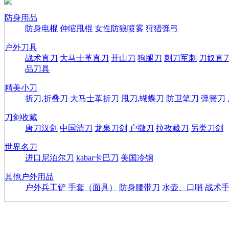
防身用品
防身电棍
伸缩甩棍
女性防狼喷雾
狩猎弹弓
户外刀具
战术直刀
大马士革直刀
开山刀
狗腿刀
刺刀军刺
刀奴直
品刀具
精美小刀
折刀,折叠刀
大马士革折刀
甩刀,蝴蝶刀
防卫笔刀
弹簧刀
刀剑收藏
唐刀汉剑
中国清刀
龙泉刀剑
户撒刀
拉孜藏刀
另类刀剑
世界名刀
进口尼泊尔刀
kabar卡巴刀
美国冷钢
其他户外用品
户外兵工铲
手套（面具）
防身腰带刀
水壶、口哨
战术