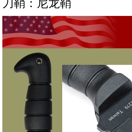
刀鞘：尼龙鞘