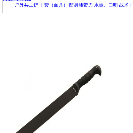
户外兵工铲
手套（面具）
防身腰带刀
水壶、口哨
战术