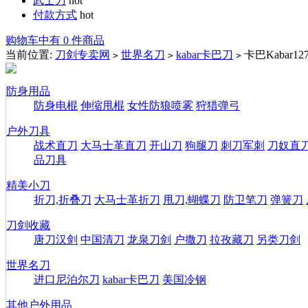
武士刀
hot
付款方式
hot
购物车中有 0 件商品
当前位置:
刀剑专卖网
世界名刀
kabar卡巴刀
卡巴Kabar1
>
>
>
防身用品
防身电棍
伸缩甩棍
女性防狼喷雾
狩猎弹弓
户外刀具
战术直刀
大马士革直刀
开山刀
狗腿刀
刺刀军刺
刀奴直
品刀具
精美小刀
折刀,折叠刀
大马士革折刀
甩刀,蝴蝶刀
防卫笔刀
弹簧刀
刀剑收藏
唐刀汉剑
中国清刀
龙泉刀剑
户撒刀
拉孜藏刀
另类刀剑
世界名刀
进口尼泊尔刀
kabar卡巴刀
美国冷钢
其他户外用品