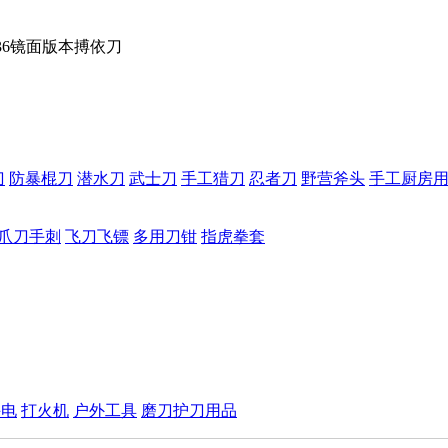
1236镜面版本搏依刀
刀
防暴棍刀
潜水刀
武士刀
手工猎刀
忍者刀
野营斧头
手工厨房
爪刀手刺
飞刀飞镖
多用刀钳
指虎拳套
手电
打火机
户外工具
磨刀护刀用品