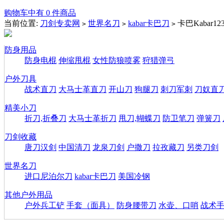
购物车中有 0 件商品
当前位置:
刀剑专卖网
世界名刀
kabar卡巴刀
卡巴Kabar
>
>
>
防身用品
防身电棍
伸缩甩棍
女性防狼喷雾
狩猎弹弓
户外刀具
战术直刀
大马士革直刀
开山刀
狗腿刀
刺刀军刺
刀奴直
精美小刀
折刀,折叠刀
大马士革折刀
甩刀,蝴蝶刀
防卫笔刀
弹簧刀
刀剑收藏
唐刀汉剑
中国清刀
龙泉刀剑
户撒刀
拉孜藏刀
另类刀剑
世界名刀
进口尼泊尔刀
kabar卡巴刀
美国冷钢
其他户外用品
户外兵工铲
手套（面具）
防身腰带刀
水壶、口哨
战术