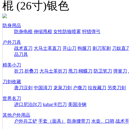
棍 (26寸)银色
防身用品
防身电棍
伸缩甩棍
女性防狼喷雾
狩猎弹弓
户外刀具
战术直刀
大马士革直刀
开山刀
狗腿刀
刺刀军刺
刀奴直
品刀具
精美小刀
折刀,折叠刀
大马士革折刀
甩刀,蝴蝶刀
防卫笔刀
弹簧刀
刀剑收藏
唐刀汉剑
中国清刀
龙泉刀剑
户撒刀
拉孜藏刀
另类刀剑
世界名刀
进口尼泊尔刀
kabar卡巴刀
美国冷钢
其他户外用品
户外兵工铲
手套（面具）
防身腰带刀
水壶、口哨
战术