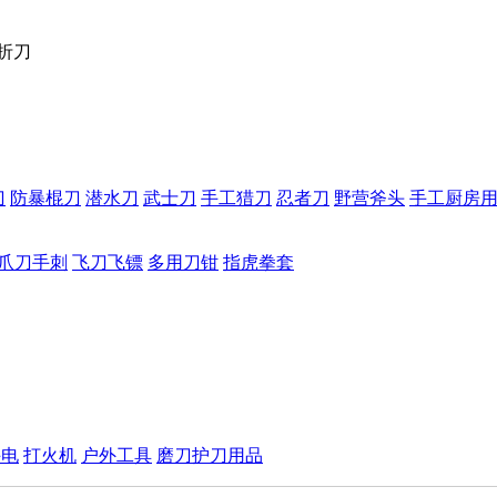
4折刀
刀
防暴棍刀
潜水刀
武士刀
手工猎刀
忍者刀
野营斧头
手工厨房
爪刀手刺
飞刀飞镖
多用刀钳
指虎拳套
手电
打火机
户外工具
磨刀护刀用品