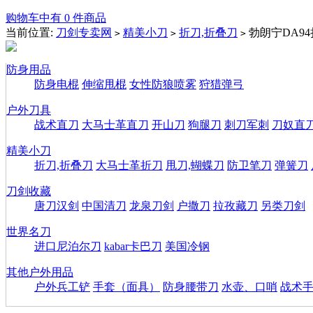
购物车中有 0 件商品
当前位置:
刀剑专卖网
精美小刀
折刀,折叠刀
勃朗宁DA9
>
>
>
防身用品
防身电棍
伸缩甩棍
女性防狼喷雾
狩猎弹弓
户外刀具
战术直刀
大马士革直刀
开山刀
狗腿刀
刺刀军刺
刀奴直
精美小刀
折刀,折叠刀
大马士革折刀
甩刀,蝴蝶刀
防卫笔刀
弹簧刀
刀剑收藏
唐刀汉剑
中国清刀
龙泉刀剑
户撒刀
拉孜藏刀
另类刀剑
世界名刀
进口尼泊尔刀
kabar卡巴刀
美国冷钢
其他户外用品
户外兵工铲
手套（面具）
防身腰带刀
水壶、口哨
战术