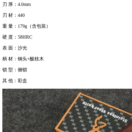
刃 厚：4.0mm
刃 材：440
重 量：179g（含包装）
硬 度：58HRC
表 面：沙光
柄 材：钢头+酸枝木
锁 型：侧锁
其 他：彩盒