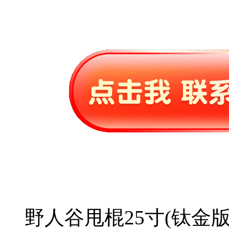
野人谷甩棍25寸(钛金