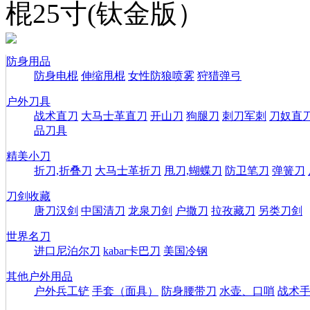
棍25寸(钛金版）
防身用品
防身电棍
伸缩甩棍
女性防狼喷雾
狩猎弹弓
户外刀具
战术直刀
大马士革直刀
开山刀
狗腿刀
刺刀军刺
刀奴直
品刀具
精美小刀
折刀,折叠刀
大马士革折刀
甩刀,蝴蝶刀
防卫笔刀
弹簧刀
刀剑收藏
唐刀汉剑
中国清刀
龙泉刀剑
户撒刀
拉孜藏刀
另类刀剑
世界名刀
进口尼泊尔刀
kabar卡巴刀
美国冷钢
其他户外用品
户外兵工铲
手套（面具）
防身腰带刀
水壶、口哨
战术