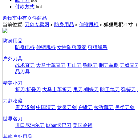
武士刀
hot
付款方式
hot
购物车中有 0 件商品
当前位置:
刀剑专卖网
防身用品
伸缩甩棍
狐狸甩棍21寸
>
>
>
防身用品
防身电棍
伸缩甩棍
女性防狼喷雾
狩猎弹弓
户外刀具
战术直刀
大马士革直刀
开山刀
狗腿刀
刺刀军刺
刀奴直
品刀具
精美小刀
折刀,折叠刀
大马士革折刀
甩刀,蝴蝶刀
防卫笔刀
弹簧刀
刀剑收藏
唐刀汉剑
中国清刀
龙泉刀剑
户撒刀
拉孜藏刀
另类刀剑
世界名刀
进口尼泊尔刀
kabar卡巴刀
美国冷钢
其他户外用品