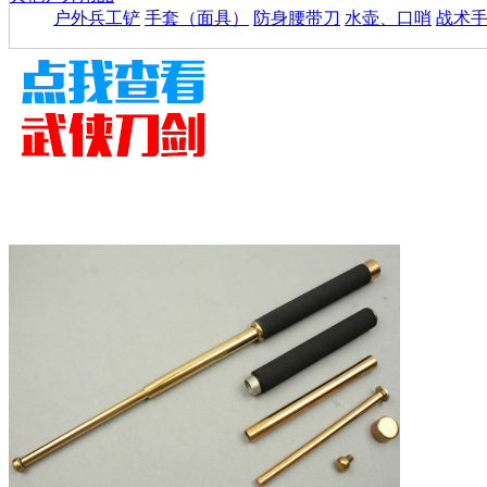
户外兵工铲
手套（面具）
防身腰带刀
水壶、口哨
战术