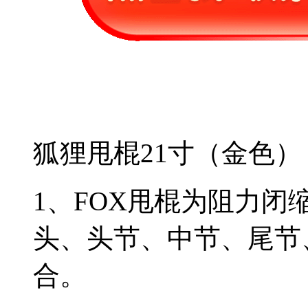
狐狸甩棍21寸（金色）
1、FOX甩棍为阻力闭
头、头节、中节、尾节
合。