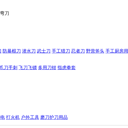
弯刀
刀
防暴棍刀
潜水刀
武士刀
手工猎刀
忍者刀
野营斧头
手工厨房
爪刀手刺
飞刀飞镖
多用刀钳
指虎拳套
手电
打火机
户外工具
磨刀护刀用品