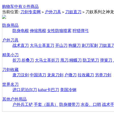
购物车中有 0 件商品
当前位置:
刀剑专卖网
户外刀具
刀奴直刀
刀奴系列之神龙
>
>
>
防身用品
防身电棍
伸缩甩棍
女性防狼喷雾
狩猎弹弓
户外刀具
战术直刀
大马士革直刀
开山刀
狗腿刀
刺刀军刺
刀奴直
精美小刀
折刀,折叠刀
大马士革折刀
甩刀,蝴蝶刀
防卫笔刀
弹簧刀
刀剑收藏
唐刀汉剑
中国清刀
龙泉刀剑
户撒刀
拉孜藏刀
另类刀剑
世界名刀
进口尼泊尔刀
kabar卡巴刀
美国冷钢
其他户外用品
户外兵工铲
手套（面具）
防身腰带刀
水壶、口哨
战术