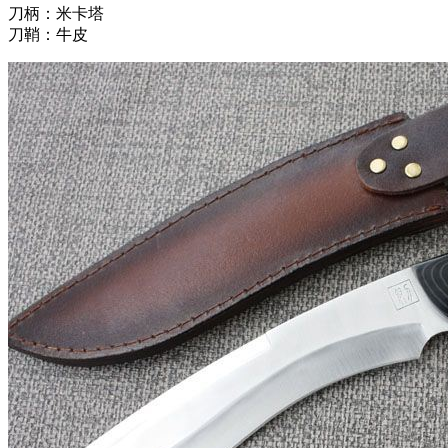
刀柄：米卡塔
刀鞘：牛皮