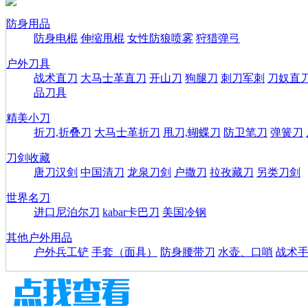
防身用品
防身电棍
伸缩甩棍
女性防狼喷雾
狩猎弹弓
户外刀具
战术直刀
大马士革直刀
开山刀
狗腿刀
刺刀军刺
刀奴直
品刀具
精美小刀
折刀,折叠刀
大马士革折刀
甩刀,蝴蝶刀
防卫笔刀
弹簧刀
刀剑收藏
唐刀汉剑
中国清刀
龙泉刀剑
户撒刀
拉孜藏刀
另类刀剑
世界名刀
进口尼泊尔刀
kabar卡巴刀
美国冷钢
其他户外用品
户外兵工铲
手套（面具）
防身腰带刀
水壶、口哨
战术