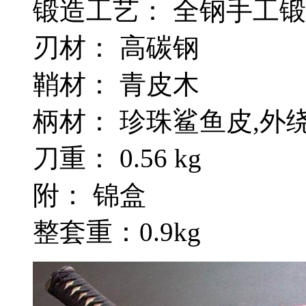
锻造工艺： 全钢手工
刃材： 高碳钢
鞘材： 青皮木
柄材： 珍珠鲨鱼皮,外
刀重： 0.56 kg
附： 锦盒
整套重：0.9kg