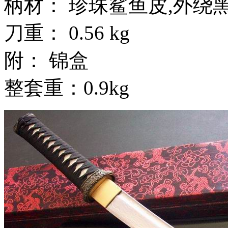
柄材： 珍珠鲨鱼皮,外绕
刀重： 0.56 kg
附： 锦盒
整套重：0.9kg