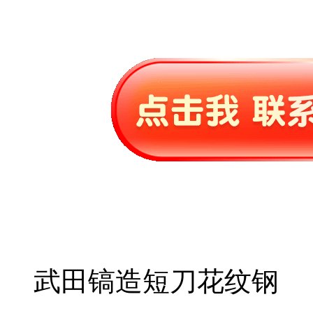
武田镐造短刀花纹钢