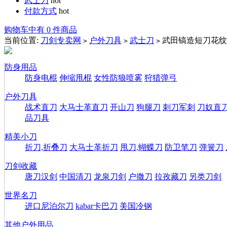
武士刀
hot
付款方式
hot
购物车中有 0 件商品
当前位置:
刀剑专卖网
户外刀具
武士刀
武田镐造短刀花纹
>
>
>
防身用品
防身电棍
伸缩甩棍
女性防狼喷雾
狩猎弹弓
户外刀具
战术直刀
大马士革直刀
开山刀
狗腿刀
刺刀军刺
刀奴直
品刀具
精美小刀
折刀,折叠刀
大马士革折刀
甩刀,蝴蝶刀
防卫笔刀
弹簧刀
刀剑收藏
唐刀汉剑
中国清刀
龙泉刀剑
户撒刀
拉孜藏刀
另类刀剑
世界名刀
进口尼泊尔刀
kabar卡巴刀
美国冷钢
其他户外用品