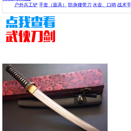
户外兵工铲
手套（面具）
防身腰带刀
水壶、口哨
战术