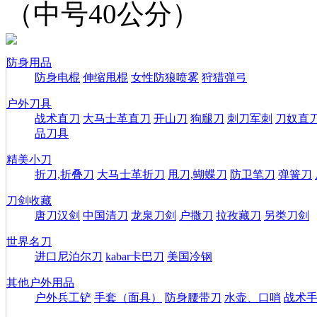
（中号40公分）
防身用品
防身电棍
伸缩甩棍
女性防狼喷雾
狩猎弹弓
户外刀具
战术直刀
大马士革直刀
开山刀
狗腿刀
刺刀军刺
刀奴直
品刀具
精美小刀
折刀,折叠刀
大马士革折刀
甩刀,蝴蝶刀
防卫笔刀
弹簧刀
刀剑收藏
唐刀汉剑
中国清刀
龙泉刀剑
户撒刀
拉孜藏刀
另类刀剑
世界名刀
进口尼泊尔刀
kabar卡巴刀
美国冷钢
其他户外用品
户外兵工铲
手套（面具）
防身腰带刀
水壶、口哨
战术