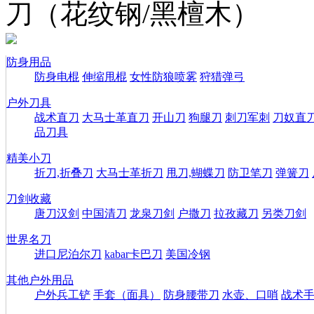
刀（花纹钢/黑檀木）
防身用品
防身电棍
伸缩甩棍
女性防狼喷雾
狩猎弹弓
户外刀具
战术直刀
大马士革直刀
开山刀
狗腿刀
刺刀军刺
刀奴直
品刀具
精美小刀
折刀,折叠刀
大马士革折刀
甩刀,蝴蝶刀
防卫笔刀
弹簧刀
刀剑收藏
唐刀汉剑
中国清刀
龙泉刀剑
户撒刀
拉孜藏刀
另类刀剑
世界名刀
进口尼泊尔刀
kabar卡巴刀
美国冷钢
其他户外用品
户外兵工铲
手套（面具）
防身腰带刀
水壶、口哨
战术