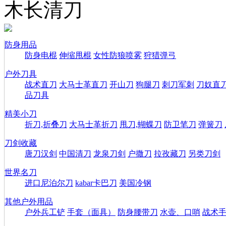
木长清刀
防身用品
防身电棍
伸缩甩棍
女性防狼喷雾
狩猎弹弓
户外刀具
战术直刀
大马士革直刀
开山刀
狗腿刀
刺刀军刺
刀奴直
品刀具
精美小刀
折刀,折叠刀
大马士革折刀
甩刀,蝴蝶刀
防卫笔刀
弹簧刀
刀剑收藏
唐刀汉剑
中国清刀
龙泉刀剑
户撒刀
拉孜藏刀
另类刀剑
世界名刀
进口尼泊尔刀
kabar卡巴刀
美国冷钢
其他户外用品
户外兵工铲
手套（面具）
防身腰带刀
水壶、口哨
战术