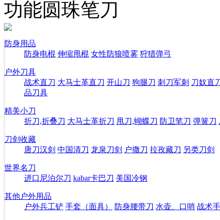
功能圆珠笔刀
防身用品
防身电棍
伸缩甩棍
女性防狼喷雾
狩猎弹弓
户外刀具
战术直刀
大马士革直刀
开山刀
狗腿刀
刺刀军刺
刀奴直
品刀具
精美小刀
折刀,折叠刀
大马士革折刀
甩刀,蝴蝶刀
防卫笔刀
弹簧刀
刀剑收藏
唐刀汉剑
中国清刀
龙泉刀剑
户撒刀
拉孜藏刀
另类刀剑
世界名刀
进口尼泊尔刀
kabar卡巴刀
美国冷钢
其他户外用品
户外兵工铲
手套（面具）
防身腰带刀
水壶、口哨
战术