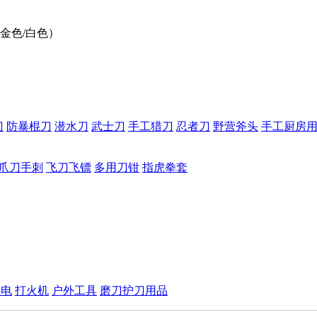
金色/白色）
刀
防暴棍刀
潜水刀
武士刀
手工猎刀
忍者刀
野营斧头
手工厨房
爪刀手刺
飞刀飞镖
多用刀钳
指虎拳套
手电
打火机
户外工具
磨刀护刀用品