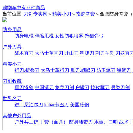
购物车中有 0 件商品
当前位置:
刀剑专卖网
精美小刀
指虎拳套
金鹰防身拳套（
>
>
>
防身用品
防身电棍
伸缩甩棍
女性防狼喷雾
狩猎弹弓
户外刀具
战术直刀
大马士革直刀
开山刀
狗腿刀
刺刀军刺
刀奴直
精美小刀
折刀,折叠刀
大马士革折刀
甩刀,蝴蝶刀
防卫笔刀
弹簧刀
刀剑收藏
唐刀汉剑
中国清刀
龙泉刀剑
户撒刀
拉孜藏刀
另类刀剑
世界名刀
进口尼泊尔刀
kabar卡巴刀
美国冷钢
其他户外用品
户外兵工铲
手套（面具）
防身腰带刀
水壶、口哨
战术