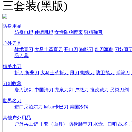
三套装(黑版)
防身用品
防身电棍
伸缩甩棍
女性防狼喷雾
狩猎弹弓
户外刀具
战术直刀
大马士革直刀
开山刀
狗腿刀
刺刀军刺
刀奴直
品刀具
精美小刀
折刀,折叠刀
大马士革折刀
甩刀,蝴蝶刀
防卫笔刀
弹簧刀
刀剑收藏
唐刀汉剑
中国清刀
龙泉刀剑
户撒刀
拉孜藏刀
另类刀剑
世界名刀
进口尼泊尔刀
kabar卡巴刀
美国冷钢
其他户外用品
户外兵工铲
手套（面具）
防身腰带刀
水壶、口哨
战术