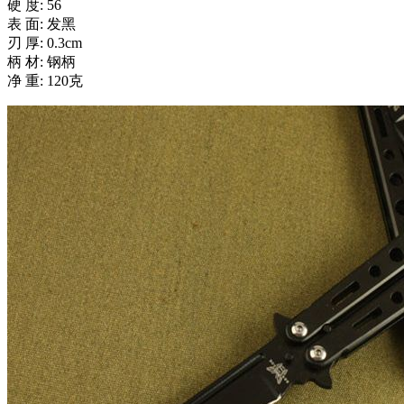
硬 度: 56
表 面: 发黑
刃 厚: 0.3cm
柄 材: 钢柄
净 重: 120克