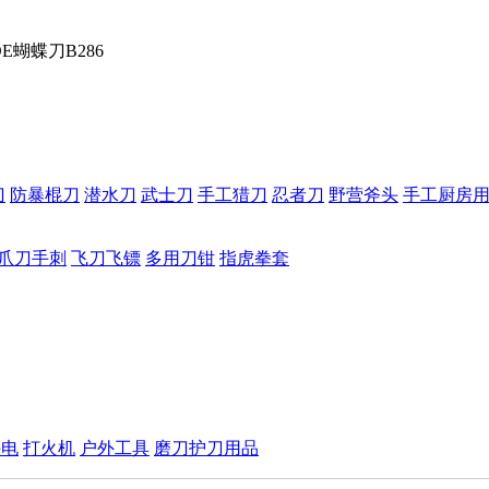
E蝴蝶刀B286
刀
防暴棍刀
潜水刀
武士刀
手工猎刀
忍者刀
野营斧头
手工厨房
爪刀手刺
飞刀飞镖
多用刀钳
指虎拳套
手电
打火机
户外工具
磨刀护刀用品