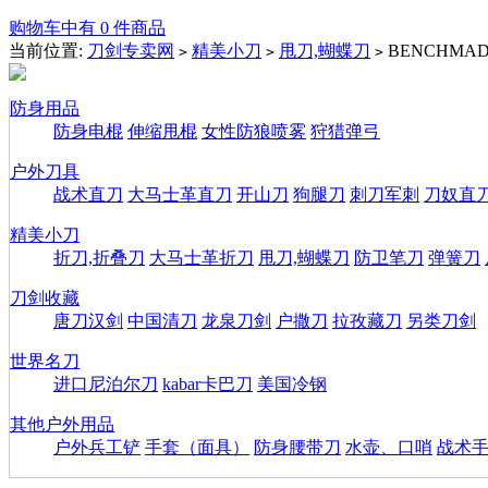
购物车中有 0 件商品
当前位置:
刀剑专卖网
精美小刀
甩刀,蝴蝶刀
BENCHMAD
>
>
>
防身用品
防身电棍
伸缩甩棍
女性防狼喷雾
狩猎弹弓
户外刀具
战术直刀
大马士革直刀
开山刀
狗腿刀
刺刀军刺
刀奴直
精美小刀
折刀,折叠刀
大马士革折刀
甩刀,蝴蝶刀
防卫笔刀
弹簧刀
刀剑收藏
唐刀汉剑
中国清刀
龙泉刀剑
户撒刀
拉孜藏刀
另类刀剑
世界名刀
进口尼泊尔刀
kabar卡巴刀
美国冷钢
其他户外用品
户外兵工铲
手套（面具）
防身腰带刀
水壶、口哨
战术