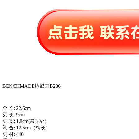
BENCHMADE蝴蝶刀B286
全 长: 22.6cm
刃 长: 9cm
刃 宽: 1.8cm(最宽处)
闭 合: 12.5cm（柄长）
刃 材: 440