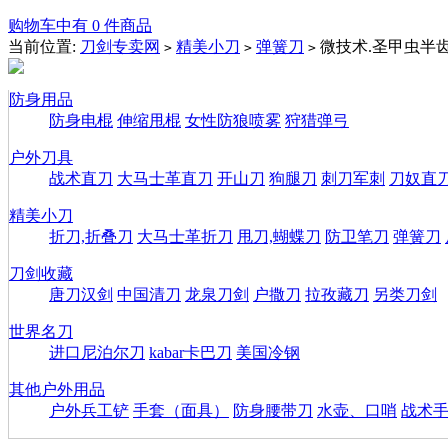
购物车中有 0 件商品
当前位置:
刀剑专卖网
精美小刀
弹簧刀
微技术.圣甲虫半齿
>
>
>
防身用品
防身电棍
伸缩甩棍
女性防狼喷雾
狩猎弹弓
户外刀具
战术直刀
大马士革直刀
开山刀
狗腿刀
刺刀军刺
刀奴直
精美小刀
折刀,折叠刀
大马士革折刀
甩刀,蝴蝶刀
防卫笔刀
弹簧刀
刀剑收藏
唐刀汉剑
中国清刀
龙泉刀剑
户撒刀
拉孜藏刀
另类刀剑
世界名刀
进口尼泊尔刀
kabar卡巴刀
美国冷钢
其他户外用品
户外兵工铲
手套（面具）
防身腰带刀
水壶、口哨
战术