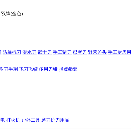
双锋(金色)
刀
防暴棍刀
潜水刀
武士刀
手工猎刀
忍者刀
野营斧头
手工厨房
爪刀手刺
飞刀飞镖
多用刀钳
指虎拳套
手电
打火机
户外工具
磨刀护刀用品