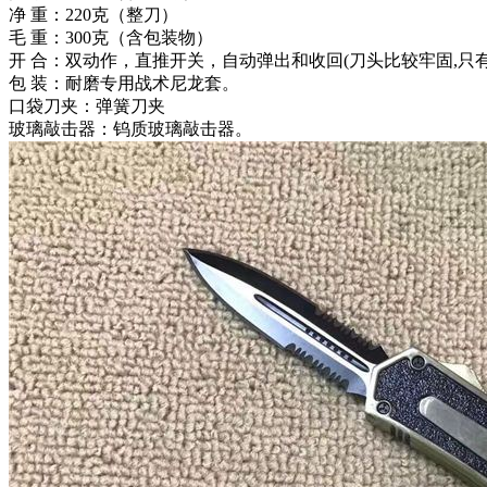
净 重：220克（整刀）
毛 重：300克（含包装物）
开 合：双动作，直推开关，自动弹出和收回(刀头比较牢固,只
包 装：耐磨专用战术尼龙套。
口袋刀夹：弹簧刀夹
玻璃敲击器：钨质玻璃敲击器。