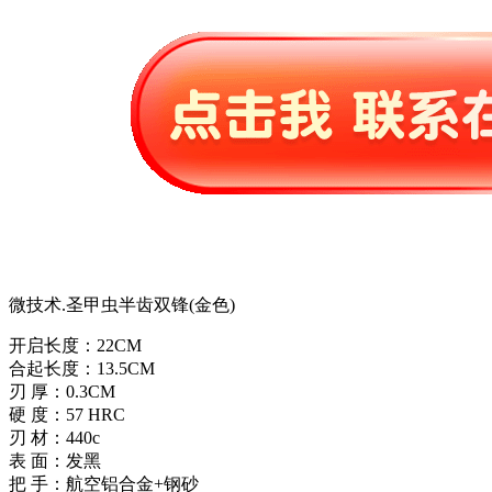
微技术.圣甲虫半齿双锋(金色)
开启长度：22CM
合起长度：13.5CM
刃 厚：0.3CM
硬 度：57 HRC
刃 材：440c
表 面：发黑
把 手：航空铝合金+钢砂