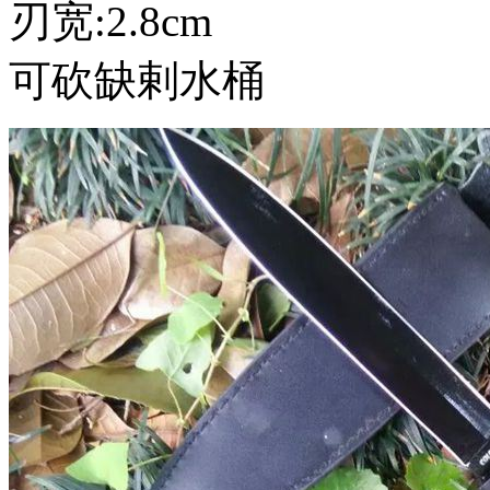
刃宽:2.8cm
可砍缺剌水桶