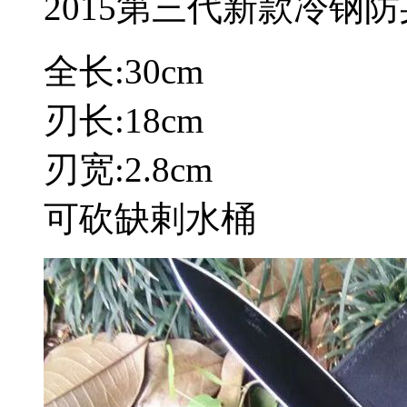
2015第三代新款冷钢
全长:30cm
刃长:18cm
刃宽:2.8cm
可砍缺剌水桶