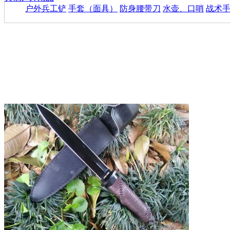
户外兵工铲
手套（面具）
防身腰带刀
水壶、口哨
战术