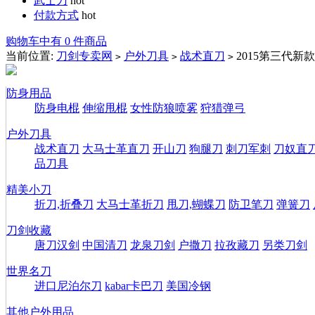
武士刀
hot
付款方式
hot
购物车中有 0 件商品
当前位置:
刀剑专卖网
户外刀具
战术直刀
2015第三代新
>
>
>
防身用品
防身电棍
伸缩甩棍
女性防狼喷雾
狩猎弹弓
户外刀具
战术直刀
大马士革直刀
开山刀
狗腿刀
刺刀军刺
刀奴直
品刀具
精美小刀
折刀,折叠刀
大马士革折刀
甩刀,蝴蝶刀
防卫笔刀
弹簧刀
刀剑收藏
唐刀汉剑
中国清刀
龙泉刀剑
户撒刀
拉孜藏刀
另类刀剑
世界名刀
进口尼泊尔刀
kabar卡巴刀
美国冷钢
其他户外用品