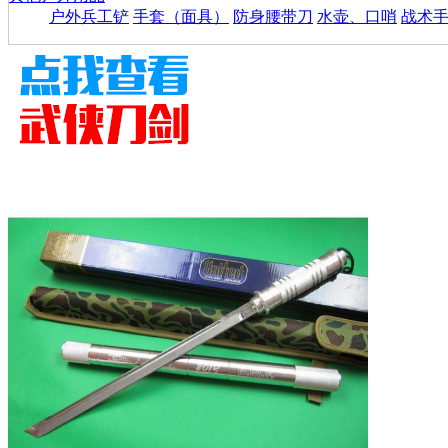
户外兵工铲
手套（面具）
防身腰带刀
水壶、口哨
战术