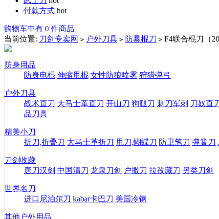
武士刀
hot
付款方式
hot
购物车中有 0 件商品
当前位置:
刀剑专卖网
户外刀具
防暴棍刀
F4联合棍刀（2
>
>
>
防身用品
防身电棍
伸缩甩棍
女性防狼喷雾
狩猎弹弓
户外刀具
战术直刀
大马士革直刀
开山刀
狗腿刀
刺刀军刺
刀奴直
品刀具
精美小刀
折刀,折叠刀
大马士革折刀
甩刀,蝴蝶刀
防卫笔刀
弹簧刀
刀剑收藏
唐刀汉剑
中国清刀
龙泉刀剑
户撒刀
拉孜藏刀
另类刀剑
世界名刀
进口尼泊尔刀
kabar卡巴刀
美国冷钢
其他户外用品