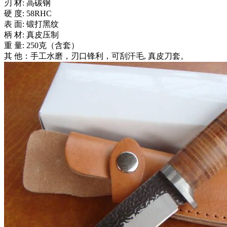
刃 材: 高碳钢
硬 度: 58RHC
表 面: 锻打黑纹
柄 材: 真皮压制
重 量: 250克（含套）
其 他：手工水磨，刃口锋利，可刮汗毛, 真皮刀套。