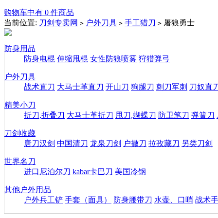
购物车中有 0 件商品
当前位置:
刀剑专卖网
户外刀具
手工猎刀
屠狼勇士
>
>
>
防身用品
防身电棍
伸缩甩棍
女性防狼喷雾
狩猎弹弓
户外刀具
战术直刀
大马士革直刀
开山刀
狗腿刀
刺刀军刺
刀奴直
精美小刀
折刀,折叠刀
大马士革折刀
甩刀,蝴蝶刀
防卫笔刀
弹簧刀
刀剑收藏
唐刀汉剑
中国清刀
龙泉刀剑
户撒刀
拉孜藏刀
另类刀剑
世界名刀
进口尼泊尔刀
kabar卡巴刀
美国冷钢
其他户外用品
户外兵工铲
手套（面具）
防身腰带刀
水壶、口哨
战术