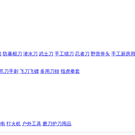
刀
防暴棍刀
潜水刀
武士刀
手工猎刀
忍者刀
野营斧头
手工厨房
爪刀手刺
飞刀飞镖
多用刀钳
指虎拳套
手电
打火机
户外工具
磨刀护刀用品