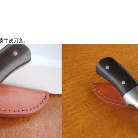
质牛皮刀套。