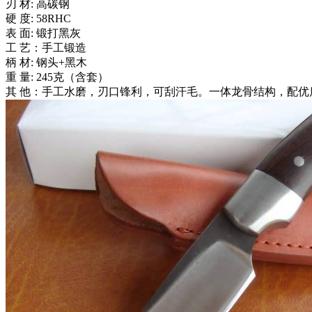
刃 材: 高碳钢
硬 度: 58RHC
表 面: 锻打黑灰
工 艺：手工锻造
柄 材: 钢头+黑木
重 量: 245克（含套）
其 他：手工水磨，刃口锋利，可刮汗毛。一体龙骨结构，配优