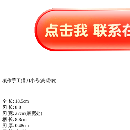
项作手工猎刀小号(高碳钢)
全 长: 18.5cm
刃 长: 8.8
刃 宽: 27cm(最宽处)
柄 长: 8.8cm
刃 厚: 0.48cm