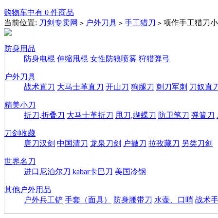
购物车中有 0 件商品
当前位置:
刀剑专卖网
户外刀具
手工猎刀
项作手工猎刀小
>
>
>
防身用品
防身电棍
伸缩甩棍
女性防狼喷雾
狩猎弹弓
户外刀具
战术直刀
大马士革直刀
开山刀
狗腿刀
刺刀军刺
刀奴直
精美小刀
折刀,折叠刀
大马士革折刀
甩刀,蝴蝶刀
防卫笔刀
弹簧刀
刀剑收藏
唐刀汉剑
中国清刀
龙泉刀剑
户撒刀
拉孜藏刀
另类刀剑
世界名刀
进口尼泊尔刀
kabar卡巴刀
美国冷钢
其他户外用品
户外兵工铲
手套（面具）
防身腰带刀
水壶、口哨
战术