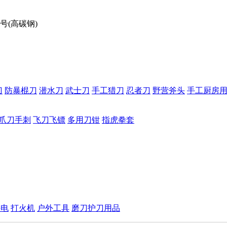
号(高碳钢)
刀
防暴棍刀
潜水刀
武士刀
手工猎刀
忍者刀
野营斧头
手工厨房
爪刀手刺
飞刀飞镖
多用刀钳
指虎拳套
手电
打火机
户外工具
磨刀护刀用品