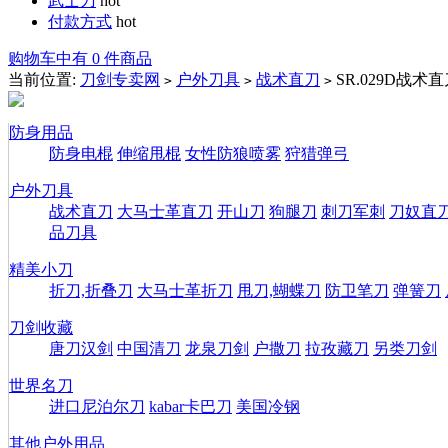
武士刀
hot
付款方式
hot
购物车中有 0 件商品
当前位置:
刀剑专卖网
户外刀具
战术直刀
SR.029D战术
>
>
>
防身用品
防身电棍
伸缩甩棍
女性防狼喷雾
狩猎弹弓
户外刀具
战术直刀
大马士革直刀
开山刀
狗腿刀
刺刀军刺
刀奴直
品刀具
精美小刀
折刀,折叠刀
大马士革折刀
甩刀,蝴蝶刀
防卫笔刀
弹簧刀
刀剑收藏
唐刀汉剑
中国清刀
龙泉刀剑
户撒刀
拉孜藏刀
另类刀剑
世界名刀
进口尼泊尔刀
kabar卡巴刀
美国冷钢
其他户外用品