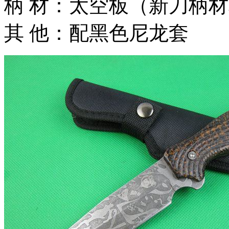
柄 材：太空板（新刀柄
其 他：配黑色尼龙套