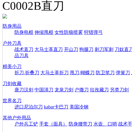
C0002B直刀
防身用品
防身电棍
伸缩甩棍
女性防狼喷雾
狩猎弹弓
户外刀具
战术直刀
大马士革直刀
开山刀
狗腿刀
刺刀军刺
刀奴直
品刀具
精美小刀
折刀,折叠刀
大马士革折刀
甩刀,蝴蝶刀
防卫笔刀
弹簧刀
刀剑收藏
唐刀汉剑
中国清刀
龙泉刀剑
户撒刀
拉孜藏刀
另类刀剑
世界名刀
进口尼泊尔刀
kabar卡巴刀
美国冷钢
其他户外用品
户外兵工铲
手套（面具）
防身腰带刀
水壶、口哨
战术