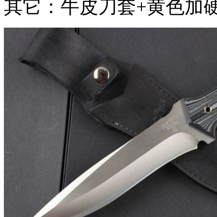
其它：牛皮刀套+黄色加