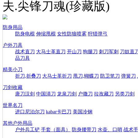
夫.尖锋刀魂(珍藏版)
防身用品
防身电棍
伸缩甩棍
女性防狼喷雾
狩猎弹弓
户外刀具
战术直刀
大马士革直刀
开山刀
狗腿刀
刺刀军刺
刀奴直
品刀具
精美小刀
折刀,折叠刀
大马士革折刀
甩刀,蝴蝶刀
防卫笔刀
弹簧刀
刀剑收藏
唐刀汉剑
中国清刀
龙泉刀剑
户撒刀
拉孜藏刀
另类刀剑
世界名刀
进口尼泊尔刀
kabar卡巴刀
美国冷钢
其他户外用品
户外兵工铲
手套（面具）
防身腰带刀
水壶、口哨
战术