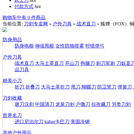
武士刀
hot
付款方式
hot
购物车中有 0 件商品
当前位置:
刀剑专卖网
户外刀具
战术直刀
狐狸（FOX）
>
>
>
防身用品
防身电棍
伸缩甩棍
女性防狼喷雾
狩猎弹弓
户外刀具
战术直刀
大马士革直刀
开山刀
狗腿刀
刺刀军刺
刀奴直
品刀具
精美小刀
折刀,折叠刀
大马士革折刀
甩刀,蝴蝶刀
防卫笔刀
弹簧刀
刀剑收藏
唐刀汉剑
中国清刀
龙泉刀剑
户撒刀
拉孜藏刀
另类刀剑
世界名刀
进口尼泊尔刀
kabar卡巴刀
美国冷钢
其他户外用品