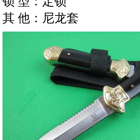
锁 型：定锁
其 他：尼龙套