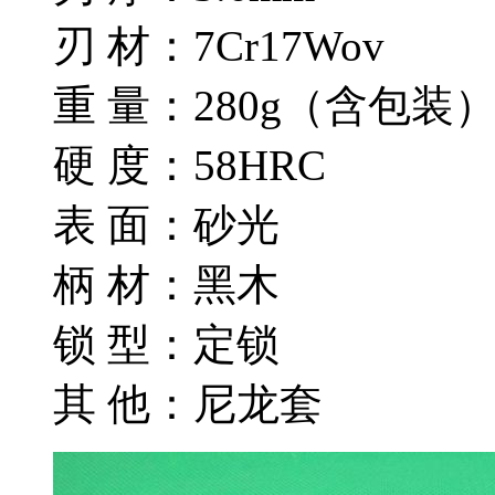
刃 材：7Cr17Wov
重 量：280g（含包装
硬 度：58HRC
表 面：砂光
柄 材：黑木
锁 型：定锁
其 他：尼龙套