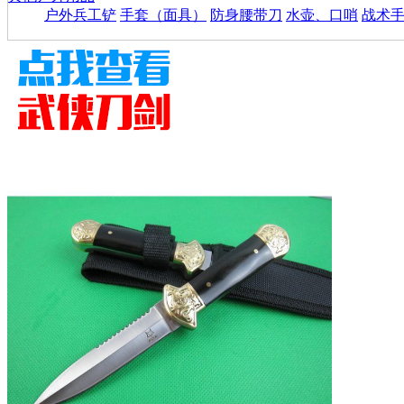
户外兵工铲
手套（面具）
防身腰带刀
水壶、口哨
战术