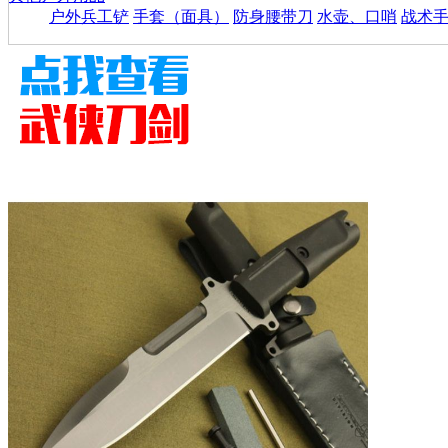
户外兵工铲
手套（面具）
防身腰带刀
水壶、口哨
战术