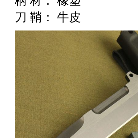
柄 材： 橡塑
刀 鞘： 牛皮