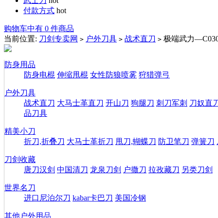
武士刀
hot
付款方式
hot
购物车中有 0 件商品
当前位置:
刀剑专卖网
户外刀具
战术直刀
极端武力—C030
>
>
>
防身用品
防身电棍
伸缩甩棍
女性防狼喷雾
狩猎弹弓
户外刀具
战术直刀
大马士革直刀
开山刀
狗腿刀
刺刀军刺
刀奴直
品刀具
精美小刀
折刀,折叠刀
大马士革折刀
甩刀,蝴蝶刀
防卫笔刀
弹簧刀
刀剑收藏
唐刀汉剑
中国清刀
龙泉刀剑
户撒刀
拉孜藏刀
另类刀剑
世界名刀
进口尼泊尔刀
kabar卡巴刀
美国冷钢
其他户外用品