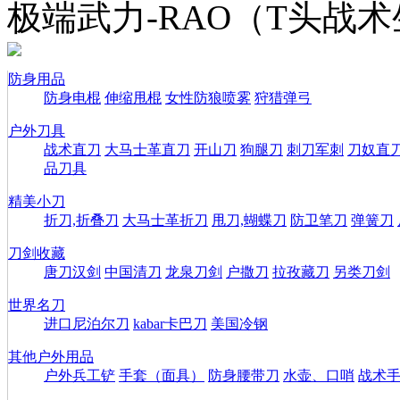
极端武力-RAO（T头战
防身用品
防身电棍
伸缩甩棍
女性防狼喷雾
狩猎弹弓
户外刀具
战术直刀
大马士革直刀
开山刀
狗腿刀
刺刀军刺
刀奴直
品刀具
精美小刀
折刀,折叠刀
大马士革折刀
甩刀,蝴蝶刀
防卫笔刀
弹簧刀
刀剑收藏
唐刀汉剑
中国清刀
龙泉刀剑
户撒刀
拉孜藏刀
另类刀剑
世界名刀
进口尼泊尔刀
kabar卡巴刀
美国冷钢
其他户外用品
户外兵工铲
手套（面具）
防身腰带刀
水壶、口哨
战术