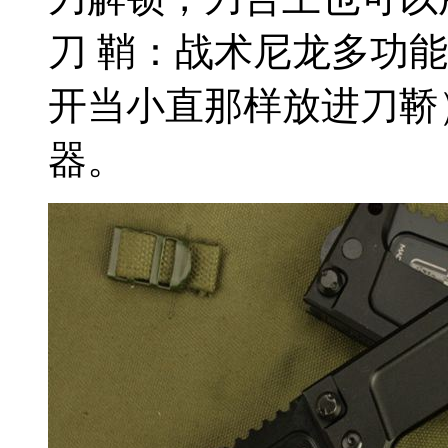
刀 鞘：战术尼龙多功
开当小直那样放进刀鞒
器。