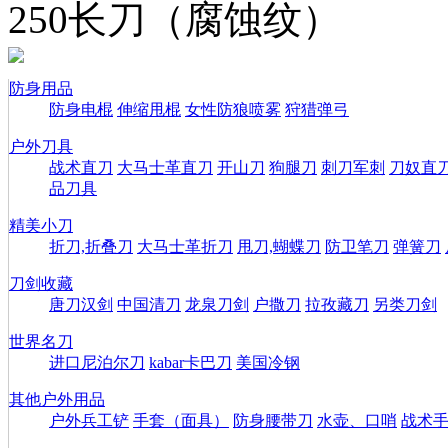
250长刀（腐蚀纹）
防身用品
防身电棍
伸缩甩棍
女性防狼喷雾
狩猎弹弓
户外刀具
战术直刀
大马士革直刀
开山刀
狗腿刀
刺刀军刺
刀奴直
品刀具
精美小刀
折刀,折叠刀
大马士革折刀
甩刀,蝴蝶刀
防卫笔刀
弹簧刀
刀剑收藏
唐刀汉剑
中国清刀
龙泉刀剑
户撒刀
拉孜藏刀
另类刀剑
世界名刀
进口尼泊尔刀
kabar卡巴刀
美国冷钢
其他户外用品
户外兵工铲
手套（面具）
防身腰带刀
水壶、口哨
战术