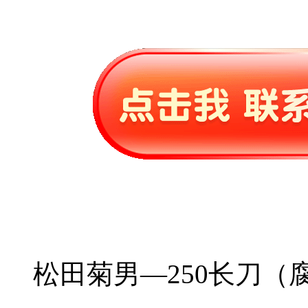
松田菊男—250长刀（