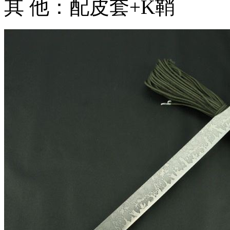
其 他：配皮套+K鞘