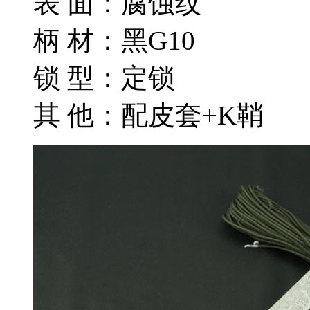
表 面：腐蚀纹
柄 材：黑G10
锁 型：定锁
其 他：配皮套+K鞘