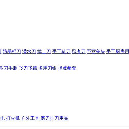
刀
防暴棍刀
潜水刀
武士刀
手工猎刀
忍者刀
野营斧头
手工厨房
爪刀手刺
飞刀飞镖
多用刀钳
指虎拳套
手电
打火机
户外工具
磨刀护刀用品