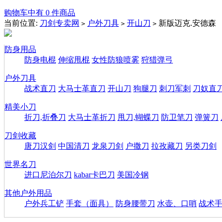
购物车中有 0 件商品
当前位置:
刀剑专卖网
户外刀具
开山刀
新版迈克.安德森
>
>
>
防身用品
防身电棍
伸缩甩棍
女性防狼喷雾
狩猎弹弓
户外刀具
战术直刀
大马士革直刀
开山刀
狗腿刀
刺刀军刺
刀奴直
精美小刀
折刀,折叠刀
大马士革折刀
甩刀,蝴蝶刀
防卫笔刀
弹簧刀
刀剑收藏
唐刀汉剑
中国清刀
龙泉刀剑
户撒刀
拉孜藏刀
另类刀剑
世界名刀
进口尼泊尔刀
kabar卡巴刀
美国冷钢
其他户外用品
户外兵工铲
手套（面具）
防身腰带刀
水壶、口哨
战术