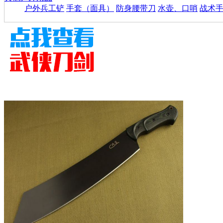
户外兵工铲
手套（面具）
防身腰带刀
水壶、口哨
战术