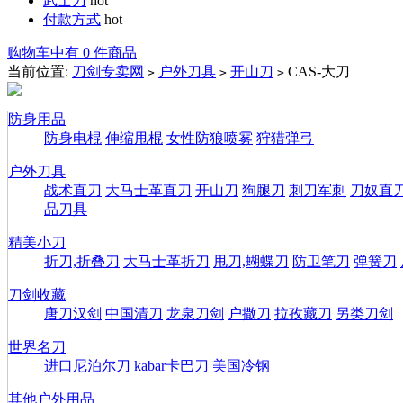
武士刀
hot
付款方式
hot
购物车中有 0 件商品
当前位置:
刀剑专卖网
户外刀具
开山刀
CAS-大刀
>
>
>
防身用品
防身电棍
伸缩甩棍
女性防狼喷雾
狩猎弹弓
户外刀具
战术直刀
大马士革直刀
开山刀
狗腿刀
刺刀军刺
刀奴直
品刀具
精美小刀
折刀,折叠刀
大马士革折刀
甩刀,蝴蝶刀
防卫笔刀
弹簧刀
刀剑收藏
唐刀汉剑
中国清刀
龙泉刀剑
户撒刀
拉孜藏刀
另类刀剑
世界名刀
进口尼泊尔刀
kabar卡巴刀
美国冷钢
其他户外用品