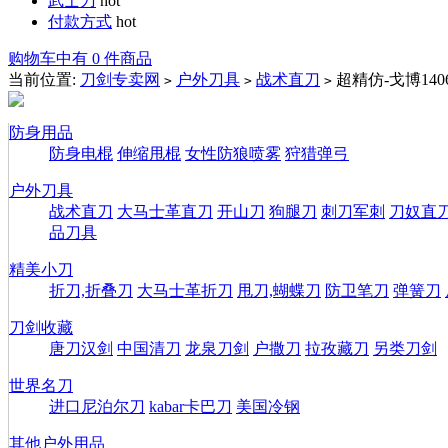
武士刀
hot
付款方式
hot
购物车中有 0 件商品
当前位置:
刀剑专卖网
户外刀具
战术直刀
超精仿-戈博14
>
>
>
防身用品
防身电棍
伸缩甩棍
女性防狼喷雾
狩猎弹弓
户外刀具
战术直刀
大马士革直刀
开山刀
狗腿刀
刺刀军刺
刀奴直
品刀具
精美小刀
折刀,折叠刀
大马士革折刀
甩刀,蝴蝶刀
防卫笔刀
弹簧刀
刀剑收藏
唐刀汉剑
中国清刀
龙泉刀剑
户撒刀
拉孜藏刀
另类刀剑
世界名刀
进口尼泊尔刀
kabar卡巴刀
美国冷钢
其他户外用品