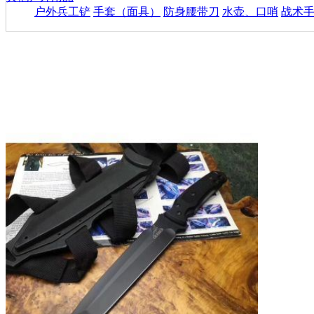
户外兵工铲
手套（面具）
防身腰带刀
水壶、口哨
战术