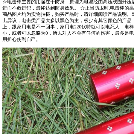
☆电击棒主要的用途在于防身，原理为电池经由高压线圈升压
进而不敢进犯，最终达到防身效果。 ☆正当防卫时.电击棒的高
商品图片均为实物拍摄，购买产品时，请详细阅读产品说明。
出异议，电击类产品大多以黑色为主，极少有其它颜色的产品，如
上，跟家用电是不一回事，家用电220伏特就可以电死人，电
小，或者可以忽略为0，所以对人不会有任何的伤害，最多是
用担心伤到自己。