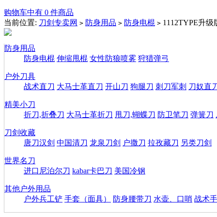
购物车中有 0 件商品
当前位置:
刀剑专卖网
防身用品
防身电棍
1112TYPE
>
>
>
防身用品
防身电棍
伸缩甩棍
女性防狼喷雾
狩猎弹弓
户外刀具
战术直刀
大马士革直刀
开山刀
狗腿刀
刺刀军刺
刀奴直
精美小刀
折刀,折叠刀
大马士革折刀
甩刀,蝴蝶刀
防卫笔刀
弹簧刀
刀剑收藏
唐刀汉剑
中国清刀
龙泉刀剑
户撒刀
拉孜藏刀
另类刀剑
世界名刀
进口尼泊尔刀
kabar卡巴刀
美国冷钢
其他户外用品
户外兵工铲
手套（面具）
防身腰带刀
水壶、口哨
战术