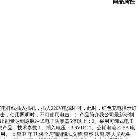
商品属性
充电扦线插入插孔，插入220V电源即可，此时，红色充电指示灯
电击，使用照明时，不可使用电击。）产品简介我公司最新研制
输出能量达到原脉冲式电子防暴器5倍以上；2、采用可卸式电击
术参数 1、插入电压：3.6VDC 2、公耗电流≥2.5A 电
。 ☆警卫.守卫.保全.守望相助..义警.警察.法警.等人员配备