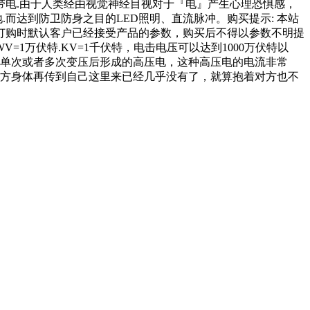
电.由于人类经由视觉神经目视对于『电』产生心理恐惧感，
而达到防卫防身之目的LED照明、直流脉冲。购买提示: 本站
订购时默认客户已经接受产品的参数，购买后不得以参数不明提
万伏特.KV=1千伏特，电击电压可以达到1000万伏特以
过单次或者多次变压后形成的高压电，这种高压电的电流非常
对方身体再传到自己这里来已经几乎没有了，就算抱着对方也不