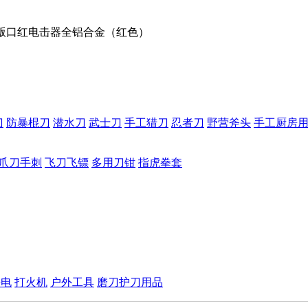
升级版口红电击器全铝合金（红色）
刀
防暴棍刀
潜水刀
武士刀
手工猎刀
忍者刀
野营斧头
手工厨房
爪刀手刺
飞刀飞镖
多用刀钳
指虎拳套
手电
打火机
户外工具
磨刀护刀用品