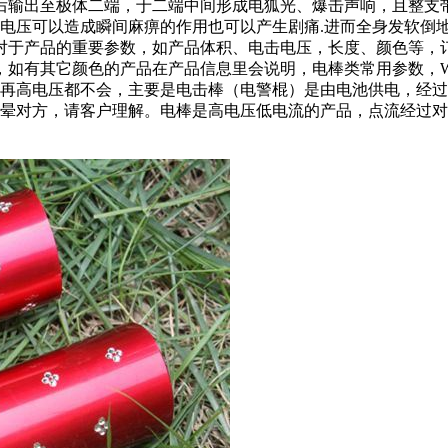
后输出至极体二端，于二端中间形成电狐光、爆击声响，且整支带
电压可以造成瞬间麻痹的作用也可以产生剧痛.进而全身发软倒地.
对于产品的重要参数，如产品体积、电击电压，长度、颜色等，
有其它颜色的产品在产品信息里会说明，电棒类常用参数，WV=1
棒再高电压都不会，主要是电击棒（电警棍）是由电池供电，经
电晕对方，请客户理解。电棒是高电压低电流的产品，点流经过