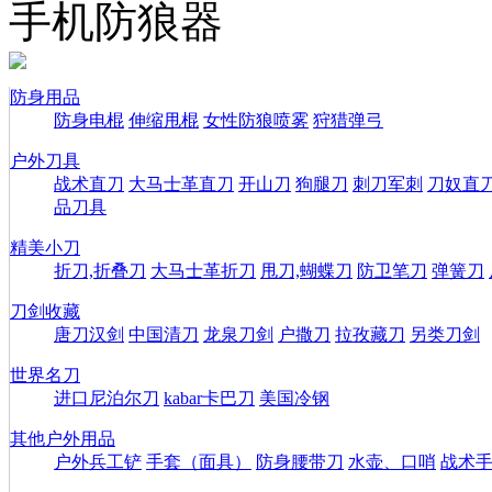
手机防狼器
防身用品
防身电棍
伸缩甩棍
女性防狼喷雾
狩猎弹弓
户外刀具
战术直刀
大马士革直刀
开山刀
狗腿刀
刺刀军刺
刀奴直
品刀具
精美小刀
折刀,折叠刀
大马士革折刀
甩刀,蝴蝶刀
防卫笔刀
弹簧刀
刀剑收藏
唐刀汉剑
中国清刀
龙泉刀剑
户撒刀
拉孜藏刀
另类刀剑
世界名刀
进口尼泊尔刀
kabar卡巴刀
美国冷钢
其他户外用品
户外兵工铲
手套（面具）
防身腰带刀
水壶、口哨
战术