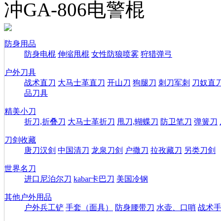
冲GA-806电警棍
防身用品
防身电棍
伸缩甩棍
女性防狼喷雾
狩猎弹弓
户外刀具
战术直刀
大马士革直刀
开山刀
狗腿刀
刺刀军刺
刀奴直
品刀具
精美小刀
折刀,折叠刀
大马士革折刀
甩刀,蝴蝶刀
防卫笔刀
弹簧刀
刀剑收藏
唐刀汉剑
中国清刀
龙泉刀剑
户撒刀
拉孜藏刀
另类刀剑
世界名刀
进口尼泊尔刀
kabar卡巴刀
美国冷钢
其他户外用品
户外兵工铲
手套（面具）
防身腰带刀
水壶、口哨
战术