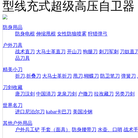
型线充式超级高压自卫器
防身用品
防身电棍
伸缩甩棍
女性防狼喷雾
狩猎弹弓
户外刀具
战术直刀
大马士革直刀
开山刀
狗腿刀
刺刀军刺
刀奴直
品刀具
精美小刀
折刀,折叠刀
大马士革折刀
甩刀,蝴蝶刀
防卫笔刀
弹簧刀
刀剑收藏
唐刀汉剑
中国清刀
龙泉刀剑
户撒刀
拉孜藏刀
另类刀剑
世界名刀
进口尼泊尔刀
kabar卡巴刀
美国冷钢
其他户外用品
户外兵工铲
手套（面具）
防身腰带刀
水壶、口哨
战术