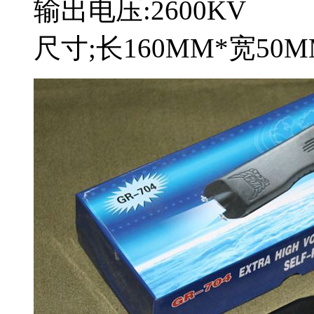
输出电压:2600KV
尺寸;长160MM*宽50M