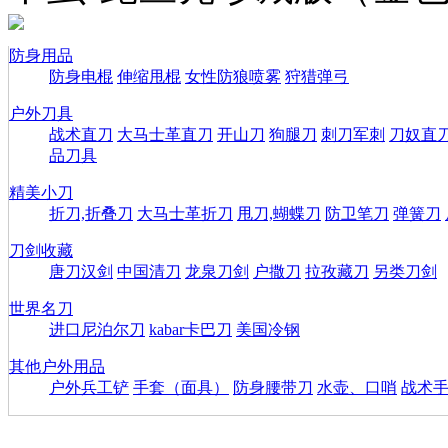
防身用品
防身电棍
伸缩甩棍
女性防狼喷雾
狩猎弹弓
户外刀具
战术直刀
大马士革直刀
开山刀
狗腿刀
刺刀军刺
刀奴直
品刀具
精美小刀
折刀,折叠刀
大马士革折刀
甩刀,蝴蝶刀
防卫笔刀
弹簧刀
刀剑收藏
唐刀汉剑
中国清刀
龙泉刀剑
户撒刀
拉孜藏刀
另类刀剑
世界名刀
进口尼泊尔刀
kabar卡巴刀
美国冷钢
其他户外用品
户外兵工铲
手套（面具）
防身腰带刀
水壶、口哨
战术