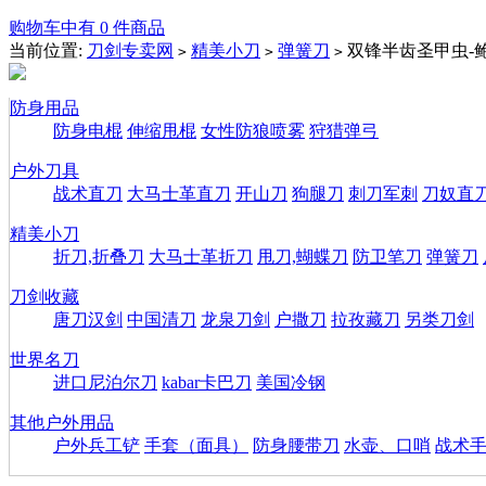
购物车中有 0 件商品
当前位置:
刀剑专卖网
精美小刀
弹簧刀
双锋半齿圣甲虫-
>
>
>
防身用品
防身电棍
伸缩甩棍
女性防狼喷雾
狩猎弹弓
户外刀具
战术直刀
大马士革直刀
开山刀
狗腿刀
刺刀军刺
刀奴直
精美小刀
折刀,折叠刀
大马士革折刀
甩刀,蝴蝶刀
防卫笔刀
弹簧刀
刀剑收藏
唐刀汉剑
中国清刀
龙泉刀剑
户撒刀
拉孜藏刀
另类刀剑
世界名刀
进口尼泊尔刀
kabar卡巴刀
美国冷钢
其他户外用品
户外兵工铲
手套（面具）
防身腰带刀
水壶、口哨
战术