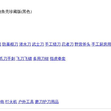
鲍鱼壳珍藏版(黑色）
刀
防暴棍刀
潜水刀
武士刀
手工猎刀
忍者刀
野营斧头
手工厨房
爪刀手刺
飞刀飞镖
多用刀钳
指虎拳套
手电
打火机
户外工具
磨刀护刀用品