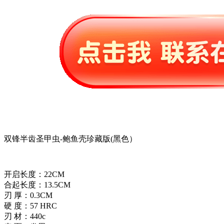
双锋半齿圣甲虫-鲍鱼壳珍藏版(黑色）
开启长度：22CM
合起长度：13.5CM
刃 厚：0.3CM
硬 度：57 HRC
刃 材：440c