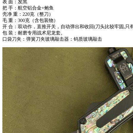
表 面：发黑
把 手：航空铝合金+鲍鱼
壳净 重：220克（整刀）
毛 重：300克（含包装物）
开 合：双动作，直推开关，自动弹出和收回(刀头比较牢固,只
包 装：耐磨专用战术尼龙套。
口袋刀夹：弹簧刀夹玻璃敲击器：钨质玻璃敲击