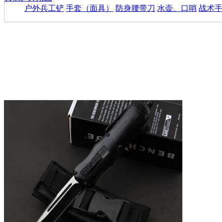
户外兵工铲
手套（面具）
防身腰带刀
水壶、口哨
战术