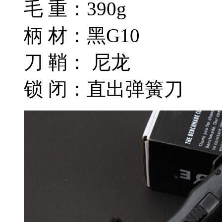
毛 重：390g
柄 材：黑G10
刀 鞘： 尼龙
锁 闭：直出弹簧刀