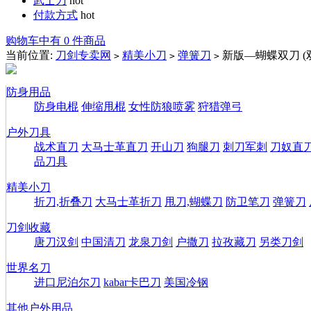
武士刀
hot
付款方式
hot
购物车中有 0 件商品
当前位置:
刀剑专卖网
精美小刀
弹簧刀
新版—蝴蝶双刀 (
>
>
>
防身用品
防身电棍
伸缩甩棍
女性防狼喷雾
狩猎弹弓
户外刀具
战术直刀
大马士革直刀
开山刀
狗腿刀
刺刀军刺
刀奴直
品刀具
精美小刀
折刀,折叠刀
大马士革折刀
甩刀,蝴蝶刀
防卫笔刀
弹簧刀
刀剑收藏
唐刀汉剑
中国清刀
龙泉刀剑
户撒刀
拉孜藏刀
另类刀剑
世界名刀
进口尼泊尔刀
kabar卡巴刀
美国冷钢
其他户外用品