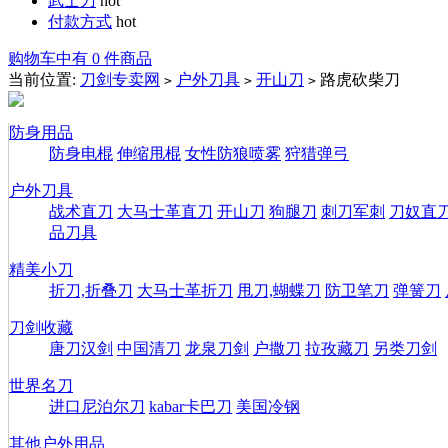
武士刀
hot
付款方式
hot
购物车中有 0 件商品
当前位置:
刀剑专卖网
户外刀具
开山刀
路虎砍柴刀
>
>
>
防身用品
防身电棍
伸缩甩棍
女性防狼喷雾
狩猎弹弓
户外刀具
战术直刀
大马士革直刀
开山刀
狗腿刀
刺刀军刺
刀奴直
品刀具
精美小刀
折刀,折叠刀
大马士革折刀
甩刀,蝴蝶刀
防卫笔刀
弹簧刀
刀剑收藏
唐刀汉剑
中国清刀
龙泉刀剑
户撒刀
拉孜藏刀
另类刀剑
世界名刀
进口尼泊尔刀
kabar卡巴刀
美国冷钢
其他户外用品