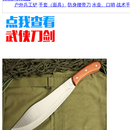
户外兵工铲
手套（面具）
防身腰带刀
水壶、口哨
战术