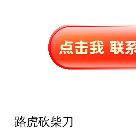
路虎砍柴刀