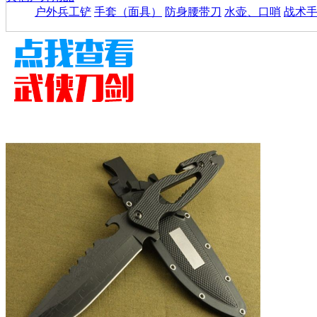
户外兵工铲
手套（面具）
防身腰带刀
水壶、口哨
战术