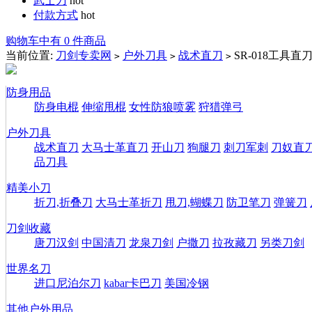
武士刀
hot
付款方式
hot
购物车中有 0 件商品
当前位置:
刀剑专卖网
户外刀具
战术直刀
SR-018工具直
>
>
>
防身用品
防身电棍
伸缩甩棍
女性防狼喷雾
狩猎弹弓
户外刀具
战术直刀
大马士革直刀
开山刀
狗腿刀
刺刀军刺
刀奴直
品刀具
精美小刀
折刀,折叠刀
大马士革折刀
甩刀,蝴蝶刀
防卫笔刀
弹簧刀
刀剑收藏
唐刀汉剑
中国清刀
龙泉刀剑
户撒刀
拉孜藏刀
另类刀剑
世界名刀
进口尼泊尔刀
kabar卡巴刀
美国冷钢
其他户外用品