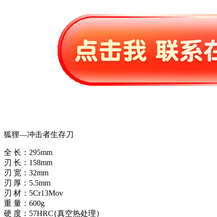
狐狸—冲击者生存刀
全 长：295mm
刃 长：158mm
刃 宽：32mm
刃 厚：5.5mm
刃 材：5Cr13Mov
重 量：600g
硬 度：57HRC{真空热处理）