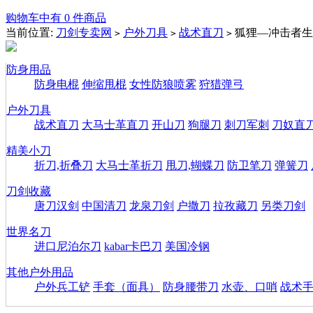
购物车中有 0 件商品
当前位置:
刀剑专卖网
户外刀具
战术直刀
狐狸—冲击者生
>
>
>
防身用品
防身电棍
伸缩甩棍
女性防狼喷雾
狩猎弹弓
户外刀具
战术直刀
大马士革直刀
开山刀
狗腿刀
刺刀军刺
刀奴直
精美小刀
折刀,折叠刀
大马士革折刀
甩刀,蝴蝶刀
防卫笔刀
弹簧刀
刀剑收藏
唐刀汉剑
中国清刀
龙泉刀剑
户撒刀
拉孜藏刀
另类刀剑
世界名刀
进口尼泊尔刀
kabar卡巴刀
美国冷钢
其他户外用品
户外兵工铲
手套（面具）
防身腰带刀
水壶、口哨
战术