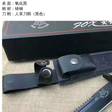
表 面：氧化黑
柄 材：铸钢
刀 鞘：人革刀鞘（黑色）