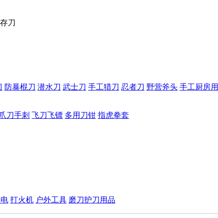
存刀
刀
防暴棍刀
潜水刀
武士刀
手工猎刀
忍者刀
野营斧头
手工厨房
爪刀手刺
飞刀飞镖
多用刀钳
指虎拳套
手电
打火机
户外工具
磨刀护刀用品