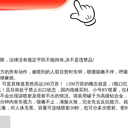
斯，法律没有规定平民不能持有,决不是违禁品!
方的所有动作，被喷到的人双目暂时失明，喷嚏咳嗽不停，呼吸
律麻烦。
可是其辣值竟然高达200万苏！（200万苏的概念就是，1瓶
00元！且目前处于禁止出口状态，国内很难买到。小号RY喷雾，
不会出现误喷射及喷射不出的情况。填装用罐子为高级铝合金，
0分钟内丧失视力，咳嗽不止，满脸火辣，完全失去反抗能力。
无毒，对人体无害。容量可连续喷射20秒，也可分多次喷射。密