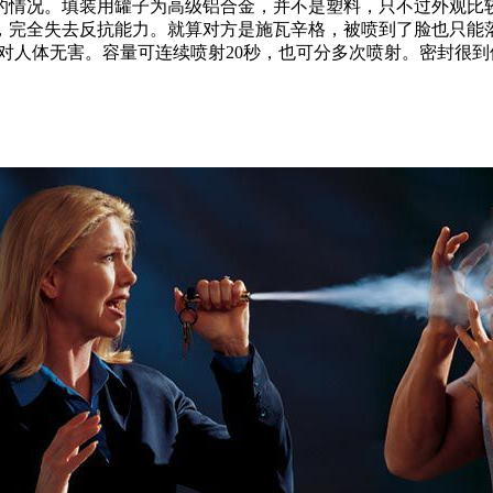
的情况。填装用罐子为高级铝合金，并不是塑料，只不过外观比
辣，完全失去反抗能力。就算对方是施瓦辛格，被喷到了脸也只能
，对人体无害。容量可连续喷射20秒，也可分多次喷射。密封很到