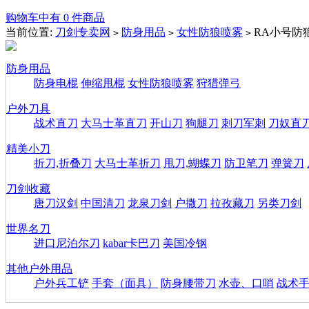
购物车中有 0 件商品
当前位置:
刀剑专卖网
防身用品
女性防狼喷雾
RA小号防
>
>
>
防身用品
防身电棍
伸缩甩棍
女性防狼喷雾
狩猎弹弓
户外刀具
战术直刀
大马士革直刀
开山刀
狗腿刀
刺刀军刺
刀奴直
精美小刀
折刀,折叠刀
大马士革折刀
甩刀,蝴蝶刀
防卫笔刀
弹簧刀
刀剑收藏
唐刀汉剑
中国清刀
龙泉刀剑
户撒刀
拉孜藏刀
另类刀剑
世界名刀
进口尼泊尔刀
kabar卡巴刀
美国冷钢
其他户外用品
户外兵工铲
手套（面具）
防身腰带刀
水壶、口哨
战术