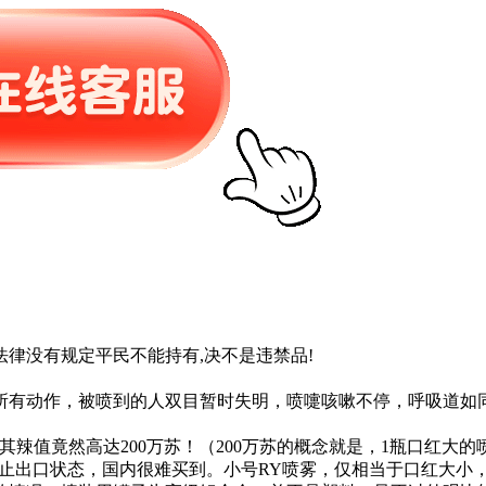
律没有规定平民不能持有,决不是违禁品!
所有动作，被喷到的人双目暂时失明，喷嚏咳嗽不停，呼吸道如
辣值竟然高达200万苏！（200万苏的概念就是，1瓶口红大
于禁止出口状态，国内很难买到。小号RY喷雾，仅相当于口红大小