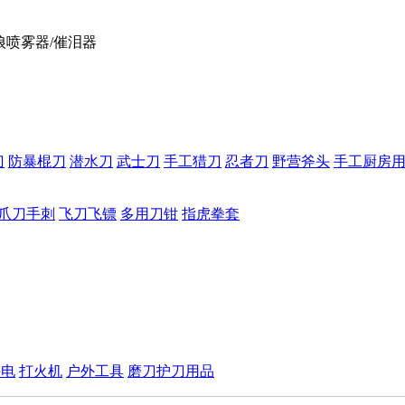
狼喷雾器/催泪器
刀
防暴棍刀
潜水刀
武士刀
手工猎刀
忍者刀
野营斧头
手工厨房
爪刀手刺
飞刀飞镖
多用刀钳
指虎拳套
手电
打火机
户外工具
磨刀护刀用品