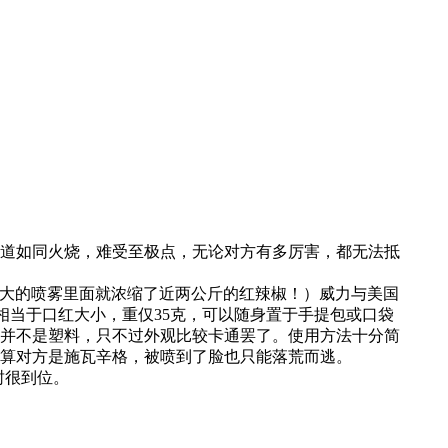
道如同火烧，难受至极点，无论对方有多厉害，都无法抵
口红大的喷雾里面就浓缩了近两公斤的红辣椒！）威力与美国
仅相当于口红大小，重仅35克，可以随身置于手提包或口袋
并不是塑料，只不过外观比较卡通罢了。使用方法十分简
就算对方是施瓦辛格，被喷到了脸也只能落荒而逃。
封很到位。