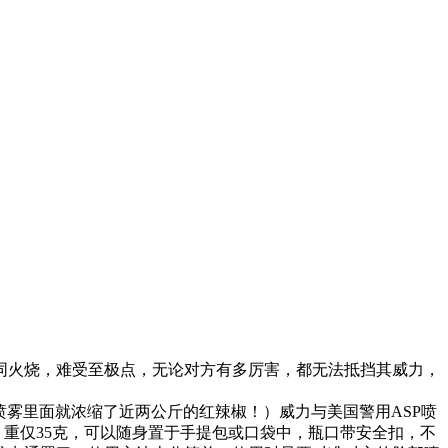
同火烧，难受至极点，无论对方有多厉害，都无法抵挡其威力，
的喷雾里面就浓缩了近两公斤的红辣椒！）威力与美国警用ASP喷
，重仅35克，可以随身置于手提包或口袋中，瓶口带安全扣，不