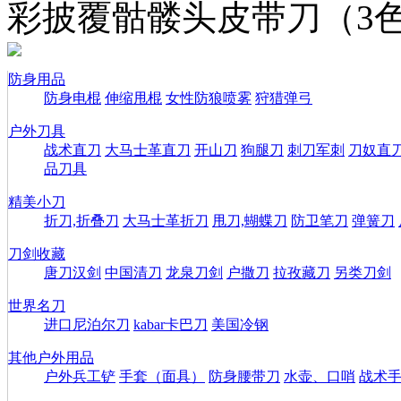
彩披覆骷髅头皮带刀（3
防身用品
防身电棍
伸缩甩棍
女性防狼喷雾
狩猎弹弓
户外刀具
战术直刀
大马士革直刀
开山刀
狗腿刀
刺刀军刺
刀奴直
品刀具
精美小刀
折刀,折叠刀
大马士革折刀
甩刀,蝴蝶刀
防卫笔刀
弹簧刀
刀剑收藏
唐刀汉剑
中国清刀
龙泉刀剑
户撒刀
拉孜藏刀
另类刀剑
世界名刀
进口尼泊尔刀
kabar卡巴刀
美国冷钢
其他户外用品
户外兵工铲
手套（面具）
防身腰带刀
水壶、口哨
战术