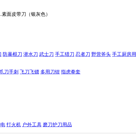
ER.素面皮带刀（银灰色）
刀
防暴棍刀
潜水刀
武士刀
手工猎刀
忍者刀
野营斧头
手工厨房
爪刀手刺
飞刀飞镖
多用刀钳
指虎拳套
手电
打火机
户外工具
磨刀护刀用品