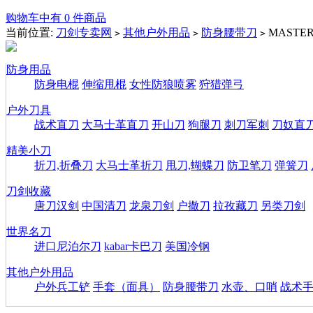
购物车中有 0 件商品
当前位置:
刀剑专卖网
其他户外用品
防身腰带刀
MAST
>
>
>
防身用品
防身电棍
伸缩甩棍
女性防狼喷雾
狩猎弹弓
户外刀具
战术直刀
大马士革直刀
开山刀
狗腿刀
刺刀军刺
刀奴直
精美小刀
折刀,折叠刀
大马士革折刀
甩刀,蝴蝶刀
防卫笔刀
弹簧刀
刀剑收藏
唐刀汉剑
中国清刀
龙泉刀剑
户撒刀
拉孜藏刀
另类刀剑
世界名刀
进口尼泊尔刀
kabar卡巴刀
美国冷钢
其他户外用品
户外兵工铲
手套（面具）
防身腰带刀
水壶、口哨
战术