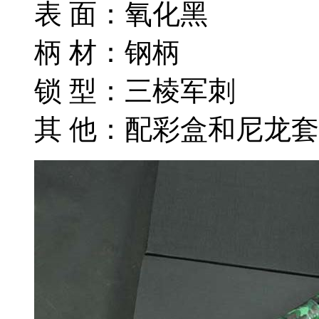
表 面：氧化黑
柄 材：钢柄
锁 型：三棱军刺
其 他：配彩盒和尼龙套