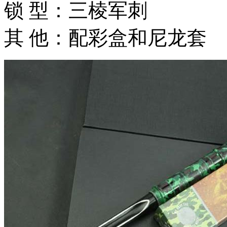
锁 型：三棱军刺
其 他：配彩盒和尼龙套