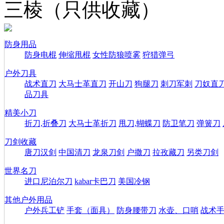
三棱（只供收藏）
防身用品
防身电棍
伸缩甩棍
女性防狼喷雾
狩猎弹弓
户外刀具
战术直刀
大马士革直刀
开山刀
狗腿刀
刺刀军刺
刀奴直
品刀具
精美小刀
折刀,折叠刀
大马士革折刀
甩刀,蝴蝶刀
防卫笔刀
弹簧刀
刀剑收藏
唐刀汉剑
中国清刀
龙泉刀剑
户撒刀
拉孜藏刀
另类刀剑
世界名刀
进口尼泊尔刀
kabar卡巴刀
美国冷钢
其他户外用品
户外兵工铲
手套（面具）
防身腰带刀
水壶、口哨
战术