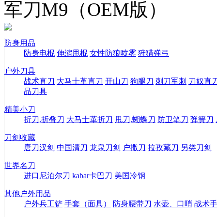
军刀M9（OEM版）
防身用品
防身电棍
伸缩甩棍
女性防狼喷雾
狩猎弹弓
户外刀具
战术直刀
大马士革直刀
开山刀
狗腿刀
刺刀军刺
刀奴直
品刀具
精美小刀
折刀,折叠刀
大马士革折刀
甩刀,蝴蝶刀
防卫笔刀
弹簧刀
刀剑收藏
唐刀汉剑
中国清刀
龙泉刀剑
户撒刀
拉孜藏刀
另类刀剑
世界名刀
进口尼泊尔刀
kabar卡巴刀
美国冷钢
其他户外用品
户外兵工铲
手套（面具）
防身腰带刀
水壶、口哨
战术